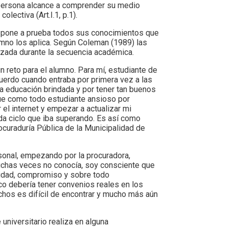
 persona alcance a comprender su medio
lectiva (Art.I.1, p.1).
 y pone a prueba todos sus conocimientos que
lumno los aplica. Según Coleman (1989) las
lizada durante la secuencia académica.
n reto para el alumno. Para mí, estudiante de
ecuerdo cuando entraba por primera vez a las
a educación brindada y por tener tan buenos
rque como todo estudiante ansioso por
r el internet y empezar a actualizar mi
da ciclo que iba superando. Es así como
curaduría Pública de la Municipalidad de
rsonal, empezando por la procuradora,
chas veces no conocía, soy consciente que
lidad, compromiso y sobre todo
co debería tener convenios reales en los
chos es difícil de encontrar y mucho más aún
universitario realiza en alguna