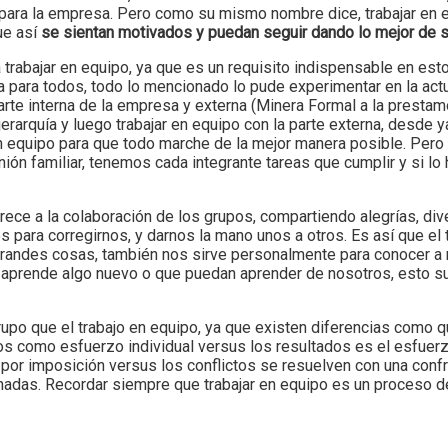
para la empresa. Pero como su mismo nombre dice, trabajar en eq
ue así
se sientan motivados y puedan seguir dando lo mejor de s
 trabajar en equipo, ya que es un requisito indispensable en es
a para todos, todo lo mencionado lo pude experimentar en la act
o parte interna de la empresa y externa (Minera Formal a la prest
erarquía y luego trabajar en equipo con la parte externa, desde 
 en equipo para que todo marche de la mejor manera posible. Pero
nión familiar, tenemos cada integrante tareas que cumplir y si 
orece a la colaboración de los grupos, compartiendo alegrías, div
para corregirnos, y darnos la mano unos a otros. Es así que el 
randes cosas, también nos sirve personalmente para conocer a 
s aprende algo nuevo o que puedan aprender de nosotros, esto s
upo que el trabajo en equipo, ya que existen diferencias como qu
os como esfuerzo individual versus los resultados es el esfuerzo
 por imposición versus los conflictos se resuelven con una conf
nadas. Recordar siempre que trabajar en equipo es un proceso de