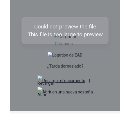
Cargando...
¿Tarda demasiado?
Recargar el documento
|
Abrir en una nueva pestaña