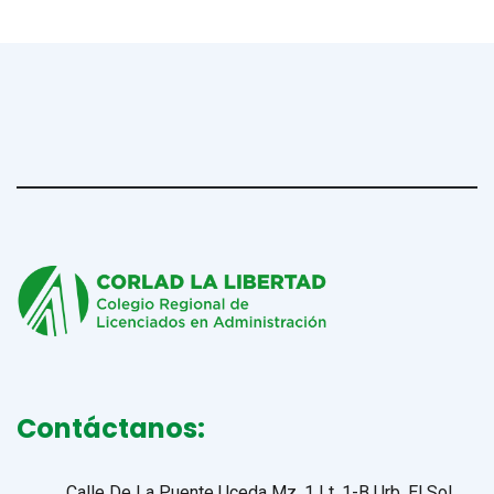
Contáctanos:
Calle De La Puente Uceda Mz. 1 Lt. 1-B Urb. El Sol