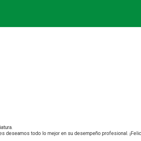
a – martes 24 de enero d
atura.
es deseamos todo lo mejor en su desempeño profesional. ¡Felic