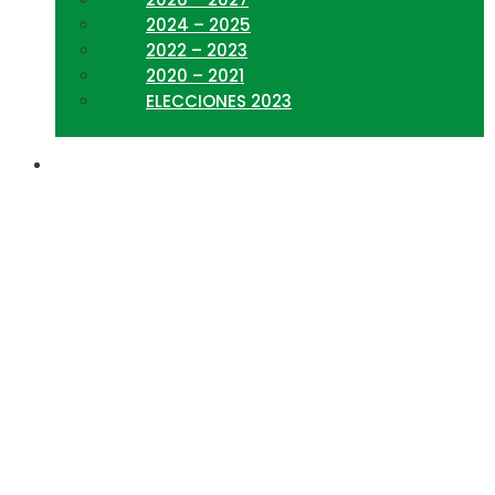
2024 – 2025
2022 – 2023
2020 – 2021
ELECCIONES 2023
Capacitación y
Desarrollo de Personal:
Importancia de los
Estilos de aprendizaje