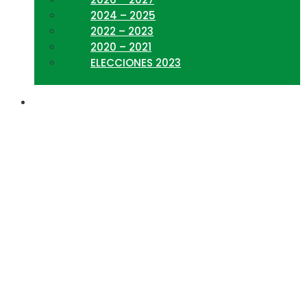
2024 – 2025
2022 – 2023
2020 – 2021
ELECCIONES 2023
Acta Asamblea
Ordinaria 13-04-2025 y
Plan Estratégico
CORLAD LL 2025 2030