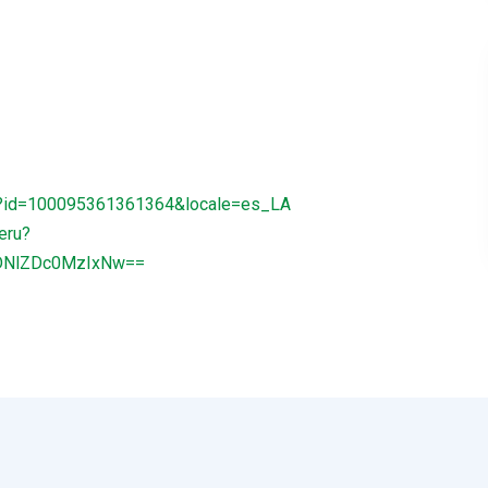
hp?id=100095361361364&locale=es_LA
eru?
ZDNlZDc0MzIxNw==