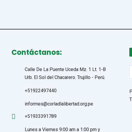
Contáctanos:
S
Calle De La Puente Uceda Mz. 1 Lt. 1-B
f
Urb. El Sol del Chacarero. Trujillo - Perú.
+51922497440
P
T
informes@corladlalibertad.org.pe
+51933391789
Lunes a Viernes 9:00 am a 1:00 pm y