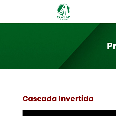
P
Cascada Invertida