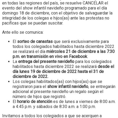
en todas las regiones del país, se resuelve CANCELAR el
evento del show infantil navideño programado para el día
domingo 18 de diciembre, con el objetivo de salvaguardar la
integridad de los colegas e hijos(as) ante las protestas no
pacificas que se puedan suscitar.
Ante ello se comunica:
El
sorteo de canastas
que será exclusivamente para
todos los colegiados habilitados hasta diciembre 2022
se realizará el día
miércoles 21 de diciembre a las 7:30
p.m. en transmisión en vivo en Facebook
.
La
entrega del presente navideño
para los colegiados
habilitados hasta diciembre 2022 se realizará
desde el
día lunes 19 de diciembre de 2022 hasta el 31 de
diciembre de 2022.
Los colegas habilitados(as) con hijos(as) que se
registraron para el
show infantil navideño
, se entregarán
adicional al presente navideño un regalo según el
número de hijos que registró.
El
horario de atención
es de lunes a viernes de 8:00 a.m.
a 4:45 p.m. y sábados de 8:30 a.m. a 1:00 p.m.
Invitamos a todos los colegiados a que se acerquen a