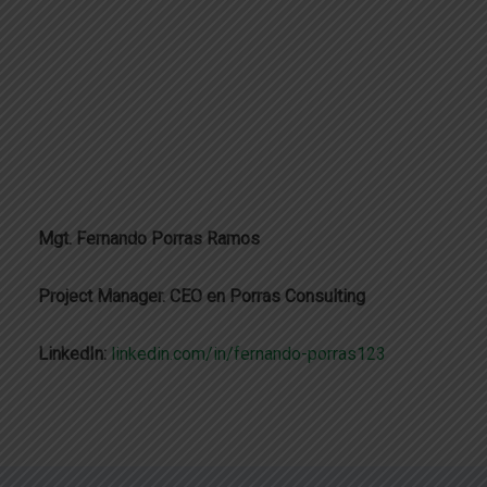
Mgt. Fernando Porras Ramos
Project Manager. CEO en Porras Consulting
LinkedIn:
linkedin.com/in/fernando-porras123