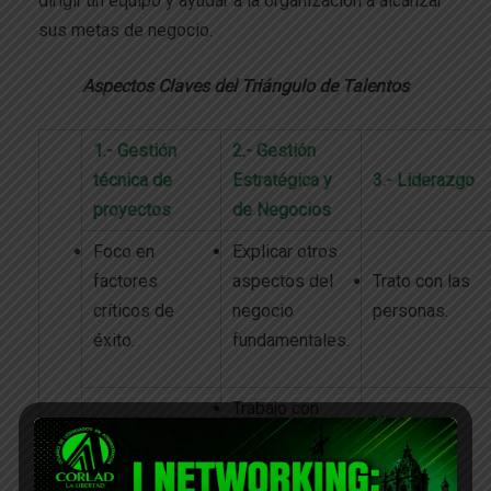
dirigir un equipo y ayudar a la organización a alcanzar
sus metas de negocio.
Aspectos Claves del Triángulo de Talentos
1.- Gestión
2.- Gestión
técnica de
Estratégica y
3.- Liderazgo
proyectos
de Negocios
Foco en
Explicar otros
factores
aspectos del
Trato con las
críticos de
negocio
personas.
éxito.
fundamentales.
Trabajo con
Visionario,
patrocinador,
Cronograma.
optimista,
equipo y
positivo.