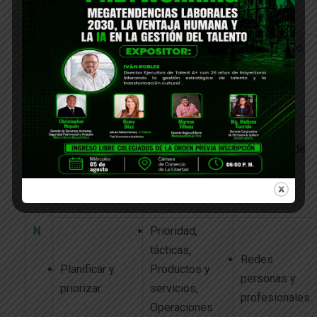
expertos.
G
E
Informes
Estrategias
Colaborativo,
financieros
maximizan el
generar
S
seleccionados.
negocio.
confianza.
T
Estrategia,
Adaptación
Misión,
Búsqueda de
I
(Tradicional y
objetivos y
consenso.
agilidad).
metas.
O
N
Prioridad,
tácticas,
Redes
Planificar y
Productos y
personas y
priorizar.
servicios,
profesionales.
Operaciones