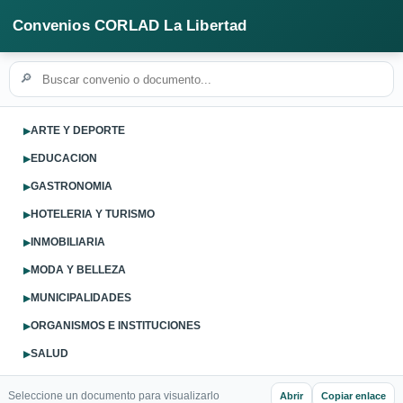
Convenios CORLAD La Libertad
🔎
ARTE Y DEPORTE
▶
EDUCACION
▶
GASTRONOMIA
▶
HOTELERIA Y TURISMO
▶
INMOBILIARIA
▶
MODA Y BELLEZA
▶
MUNICIPALIDADES
▶
ORGANISMOS E INSTITUCIONES
▶
SALUD
▶
SERVICIOS
▶
Seleccione un documento para visualizarlo
Abrir
Copiar enlace